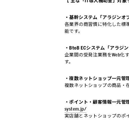
【 主な「IT導入補助金」対象
・基幹システム「アラジンオ
各業界の商習慣に特化した標
能です。
・BtoB ECシステム「アラジン
企業間の受発注業務をWeb化
す。
・複数ネットショップ一元管理AS
複数ネットショップの商品・
・ポイント・顧客情報一元管理ソフ
system.jp/
実店舗とネットショップのポ