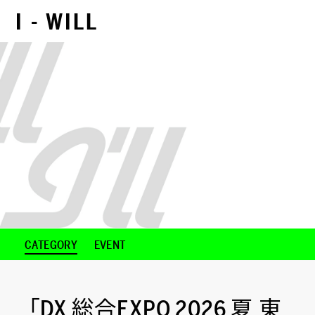
I - WILL
NEXT CONTENTS
CATEGORY
EVENT
「DX 総合EXPO 2026 夏 東