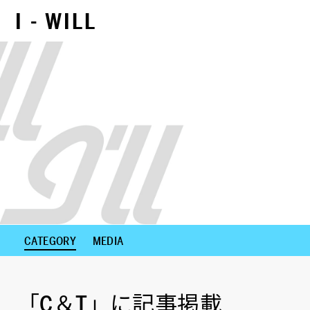
I - WILL
NEXT CONTENTS
CATEGORY
MEDIA
「C＆T」に記事掲載