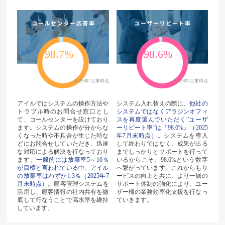
98.7%
98.6%
2025年7月末時点
2025年7月末時点
アイルではシステムの操作方法や
システム入れ替えの際に、
他社の
トラブル時のお問合せ窓口とし
システムではなくアラジンオフィ
て、コールセンターを設けており
スを再度選んでいただく”ユーザ
ます。システムの操作が分からな
ーリピート率”は『98.6%』（2025
くなった時や不具合が生じた時な
年7月末時点）
。システムを導入
どにお問合せしていただき、迅速
して終わりではなく、成果が出る
な対応による解決を行なっており
までしっかりとサポートを行って
ます。
一般的には放棄率5～10％
いるからこそ、98.6%という数字
が目標と言われている中、アイル
へ繋がっています。これからもサ
の放棄率はわずか1.3％（2025年7
ービスの向上と共に、より一層の
月末時点）
。顧客管理システムを
サポート体制の強化により、ユー
活用し、顧客情報の社内共有を徹
ザー様の業務効率化支援を行なっ
底して行なうことで高水準を維持
ていきます。
しています。