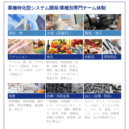
業種特化型システム開発/業種別専門チーム体制
商社・卸
小売（店舗/EC）
製造・加工
ファッション
食品
化粧品
理美容品
アパレル、靴、鞄、アクセ
総合食品、食品製造、水
サリー・宝飾品、生地・
産、食肉、青果、仕出し、
革、アパレルOEM、スポー
酒卸、輸入食品、乳製品、
ツ用品など
ワイン卸・インポータ―、
食品小売、飲料など
医療
鉄鋼・非鉄金属
ねじ（金属・部品）
医療機器、医科器械、歯科
一般鋼材、特殊鋼、ステン
ボルト、ナット、ドリルね
材料、理化学機器、薬品製
レス、コイルセンター、シ
じ、小ねじ、タッピングね
造・卸など
ャーリング、溶断、鋼管加
じ、ビス、釘、座金、リベ
工・販売、非鉄・伸銅品、
ット、ピン、ばね、自動車
鉄鋼二次製品、異形棒・鉄
部品、ねじ特殊加工など
筋工事など