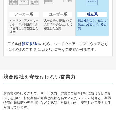
メーカー系
ユーザー系
独立系
ハードウェアメーカー
大手企業の情報システ
親会社がなく、独自に
の
システム開発部門が
ム部門が
子会社として
設立、
経営している企
子会社として
独立した
独立した企業
業
企業
アイルは
独立系SIer
のため、ハードウェア・ソフトウェアとも
にお客様のご要望に合わせた柔軟なご提案が可能です。
競合他社を寄せ付けない営業力
対応業種を絞ることで、サービス力・営業力で競合他社に負けない体制
作りを形成。特化業種の知識と経験を詰め込んだシステム開発と、業界
特有の商習慣や専門用語などを熟知した提案力が、安定した営業力を生
み出しています。