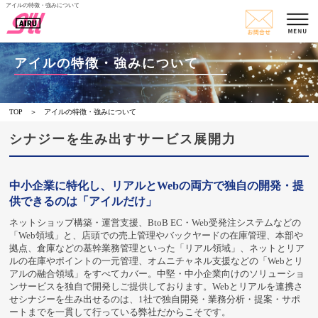
アイルの特徴・強みについて
アイルの特徴・強みについて
TOP
アイルの特徴・強みについて
シナジーを生み出すサービス展開力
中小企業に特化し、リアルとWebの両方で独自の開発・提
供できるのは「アイルだけ」
ネットショップ構築・運営支援、BtoB EC・Web受発注システムなどの
「Web領域」と、店頭での売上管理やバックヤードの在庫管理、本部や
拠点、倉庫などの基幹業務管理といった「リアル領域」、ネットとリア
ルの在庫やポイントの一元管理、オムニチャネル支援などの「Webとリ
アルの融合領域」をすべてカバー。中堅・中小企業向けのソリューショ
ンサービスを独自で開発しご提供しております。Webとリアルを連携さ
せシナジーを生み出せるのは、1社で独自開発・業務分析・提案・サポ
ートまでを一貫して行っている弊社だからこそです。