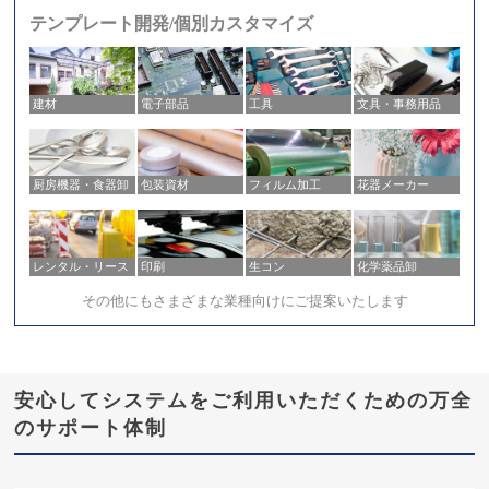
テンプレート開発/個別カスタマイズ
建材
電子部品
工具
文具・事務用品
厨房機器・食器卸
包装資材
フィルム加工
花器メーカー
レンタル・リース
印刷
生コン
化学薬品卸
その他にもさまざまな業種向けにご提案いたします
安心してシステムをご利用いただくための万全
のサポート体制