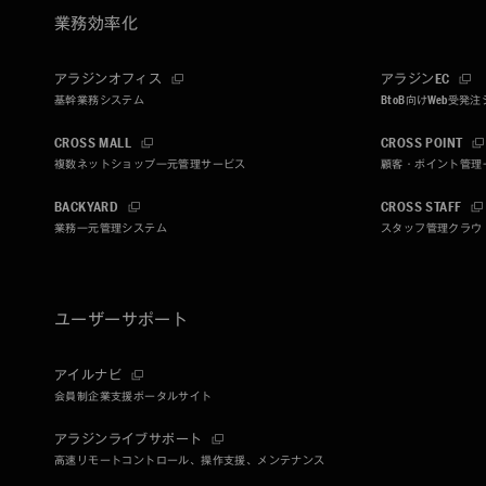
業務効率化
アラジンオフィス
アラジンEC
基幹業務システム
BtoB向けWeb受発
CROSS MALL
CROSS POINT
複数ネットショップ一元管理サービス
顧客・ポイント管理
BACKYARD
CROSS STAFF
業務一元管理システム
スタッフ管理クラウ
ユーザーサポート
アイルナビ
会員制企業支援ポータルサイト
アラジンライブサポート
高速リモートコントロール、操作支援、メンテナンス