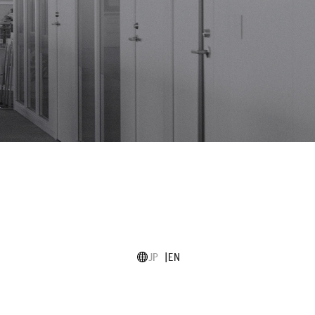
JP
EN